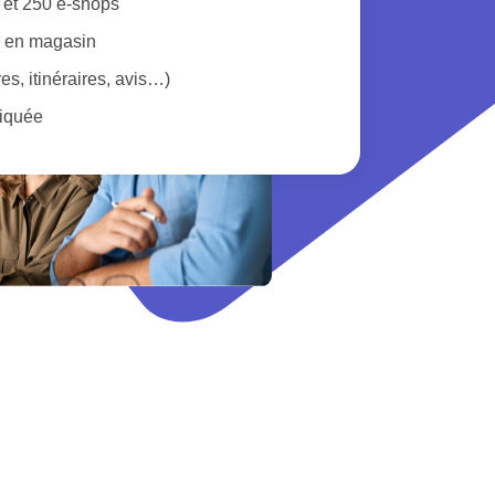
 et 250 e-shops
u en magasin
res, itinéraires, avis…)
liquée