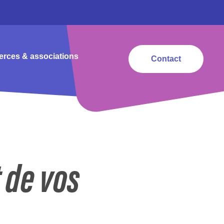
rces & associations
Contact
 de vos