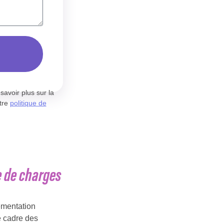
avoir plus sur la
otre
politique de
ée de charges
lementation
e cadre des